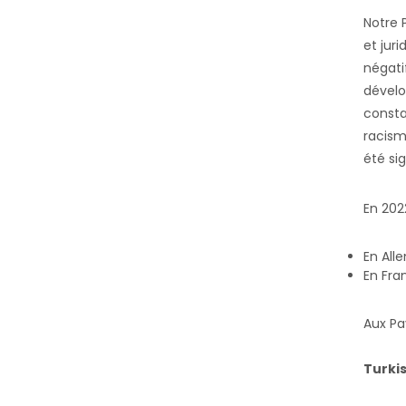
Notre 
et juri
négati
dévelo
consta
racism
été si
En 202
En All
En Fra
Aux Pa
Turki