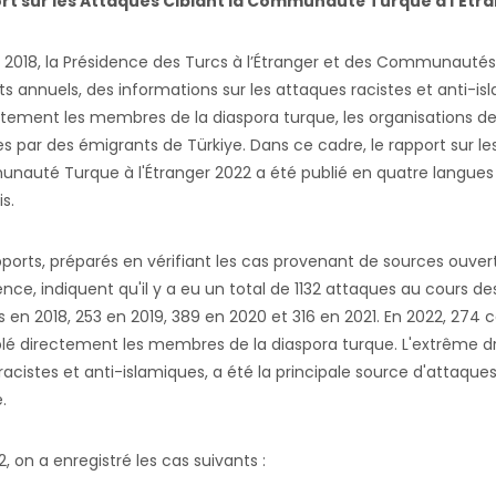
rt sur les Attaques Ciblant la Communauté Turque à l'Étr
 2018, la Présidence des Turcs à l’Étranger et des Communautés A
ts annuels, des informations sur les attaques racistes et anti-i
ctement les membres de la diaspora turque, les organisations de 
s par des émigrants de Türkiye. Dans ce cadre, le rapport sur le
auté Turque à l'Étranger 2022 a été publié en quatre langues : 
s.
pports, préparés en vérifiant les cas provenant de sources ouver
ence, indiquent qu'il y a eu un total de 1132 attaques au cours d
s en 2018, 253 en 2019, 389 en 2020 et 316 en 2021. En 2022, 274 c
blé directement les membres de la diaspora turque. L'extrême dr
s racistes et anti-islamiques, a été la principale source d'attaqu
.
, on a enregistré les cas suivants :