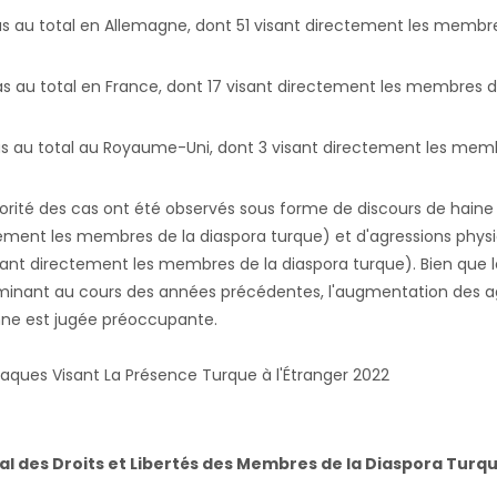
as au total en Allemagne, dont 51 visant directement
les membre
as au total en France, dont 17 visant directement
les membres de
as au total au Royaume-Uni, dont 3 visant directement
les memb
orité des cas ont été observés sous forme de discours de haine (
ement les membres de la diaspora turque) et d'agressions physi
lant directement les membres de la diaspora turque). Bien que l
inant au cours des années précédentes, l'augmentation des a
ne est jugée préoccupante.
taques Visant La Présence Turque à l'Étranger 2022
al des Droits et Libertés des Membres de la Diaspora Turq