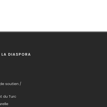
 LA DIASPORA
e soutien /
t du Turc
relle