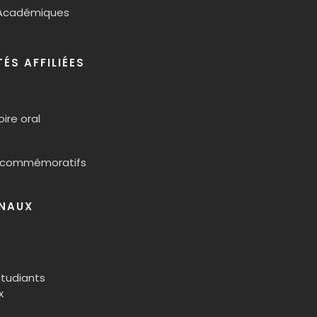
Académiques
S AFFILIÉES
oire oral
 commémoratifs
ONAUX
étudiants
x