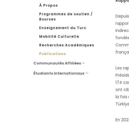
Rappo
À Propos
Programmes de soutien /
Depuis
Bourses
rappor
Enseignement du Turc
indire
Mobilité Culturelle
fondée
Commun
Recherches Académiques
françai
Publications
Communautés Affiliées
Les ra
Étudiants Internationaux
Présid
174 ca
ont ci
la foi
Türkiye
En 2022