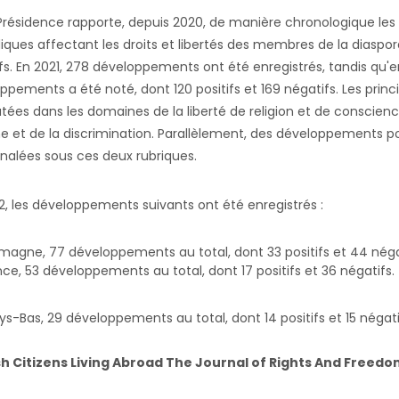
Présidence rapporte, depuis 2020, de manière chronologique le
diques affectant les droits et libertés des membres de la diaspora
fs. En 2021, 278 développements ont été enregistrés, tandis qu'e
ppements a été noté, dont 120 positifs et 169 négatifs. Les princi
tées dans les domaines de la liberté de religion et de conscience,
e et de la discrimination. Parallèlement, des développements p
gnalées sous ces deux rubriques.
2,
les développements suivants ont été enregistrés :
emagne, 77 développements au total, dont 33 positifs et 44 néga
nce, 53 développements au total, dont 17 positifs et 36 négatifs.
ys-Bas, 29 développements au total, dont 14 positifs et 15 négati
sh Citizens Living Abroad The Journal of Rights And Freed