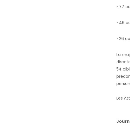
• 77 c
• 46 c
• 26 c
La maj
direct
54 cib
prédom
person
Les At
Journ