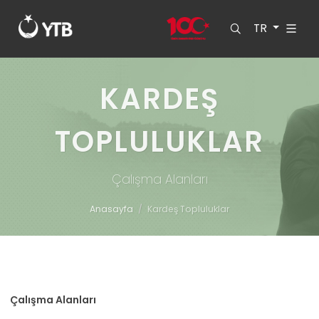
TR
KARDEŞ
TOPLULUKLAR
Çalışma Alanları
Anasayfa
Kardeş Topluluklar
Çalışma Alanları