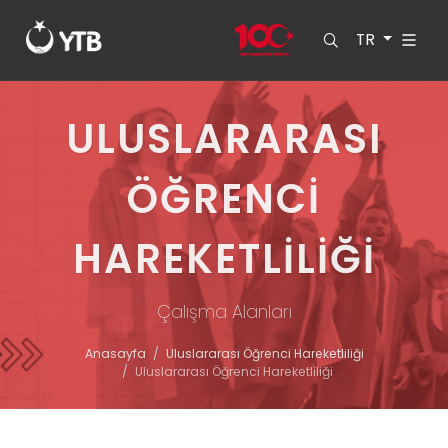
TR
ULUSLARARASI
ÖĞRENCI
HAREKETLILIĞI
Çalışma Alanları
Anasayfa
Uluslararası Öğrenci Hareketliliği
Uluslararası Öğrenci Hareketliliği