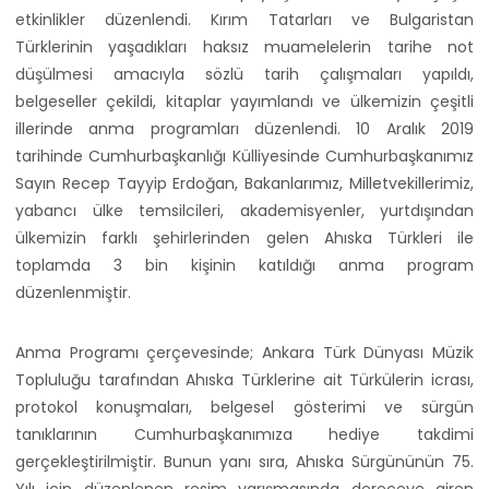
etkinlikler düzenlendi. Kırım Tatarları ve Bulgaristan
Türklerinin yaşadıkları haksız muamelelerin tarihe not
düşülmesi amacıyla sözlü tarih çalışmaları yapıldı,
belgeseller çekildi, kitaplar yayımlandı ve ülkemizin çeşitli
illerinde anma programları düzenlendi. 10 Aralık 2019
tarihinde Cumhurbaşkanlığı Külliyesinde Cumhurbaşkanımız
Sayın Recep Tayyip Erdoğan, Bakanlarımız, Milletvekillerimiz,
yabancı ülke temsilcileri, akademisyenler, yurtdışından
ülkemizin farklı şehirlerinden gelen Ahıska Türkleri ile
toplamda 3 bin kişinin katıldığı anma program
düzenlenmiştir.
Anma Programı çerçevesinde; Ankara Türk Dünyası Müzik
Topluluğu tarafından Ahıska Türklerine ait Türkülerin icrası,
protokol konuşmaları, belgesel gösterimi ve sürgün
tanıklarının Cumhurbaşkanımıza hediye takdimi
gerçekleştirilmiştir. Bunun yanı sıra, Ahıska Sürgününün 75.
Yılı için düzenlenen resim yarışmasında dereceye giren