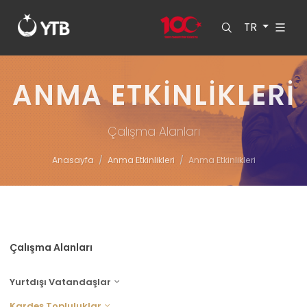
TR
ANMA ETKINLIKLERI
Çalışma Alanları
Anasayfa
Anma Etkinlikleri
Anma Etkinlikleri
Çalışma Alanları
Yurtdışı Vatandaşlar
Kardeş Topluluklar