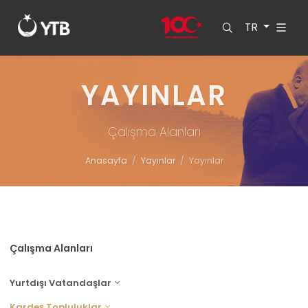
TR
YAYINLAR
Çalışma Alanları
Anasayfa
Yayınlar
Yayınlar
Çalışma Alanları
Yurtdışı Vatandaşlar
Kardeş Topluluklar