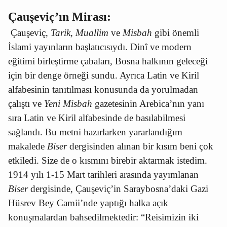
Çauşeviç’ın Mirası:
Çauşeviç,
Tarik
,
Muallim
ve
Misbah
gibi önemli
İslami yayınların başlatıcısıydı. Dinî ve modern
eğitimi birleştirme çabaları, Bosna halkının geleceği
için bir denge örneği sundu. Ayrıca Latin ve Kiril
alfabesinin tanıtılması konusunda da yorulmadan
çalıştı ve
Yeni Misbah
gazetesinin Arebica’nın yanı
sıra Latin ve Kiril alfabesinde de basılabilmesi
sağlandı. Bu metni hazırlarken yararlandığım
makalede
Biser
dergisinden alınan bir kısım beni çok
etkiledi. Size de o kısmını birebir aktarmak istedim.
1914 yılı 1-15 Mart tarihleri arasında yayımlanan
Biser
dergisinde, Çauşeviç’in Saraybosna’daki Gazi
Hüsrev Bey Camii’nde yaptığı halka açık
konuşmalardan bahsedilmektedir: “Reisimizin iki