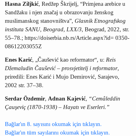
Hasna Ziljkić
, Redžep Škrijelj, “Primjena arebice u
Sandžaku i njen značaj u obrazovanju ženskog
muslimanskog stanovništva”,
Glasnik Etnografskog
instituta SANU, Beograd, LXX/3
, Beograd, 2022, str.
55
–
78.; https://doiserbia.nb.rs/Article.aspx?id= 0350-
08612203055Z
Enes Karić
, „Čaušević kao reformator“, u:
Reis
Džemaludin Čaušević – prosvjetitelj i reformator
,
priredili: Enes Karić i Mujo Demirović, Sarajevo,
2002 str. 37–38.
Serdar Özdemir
,
Adnan Kajević
,
“Cemâleddin
Çauşeviç (1870-1938) – Hayatı ve Eserleri.”
Bağlar'ın 8. sayısını okumak için tıklayın.
Bağlar'ın tüm sayılarını okumak için tıklayın.