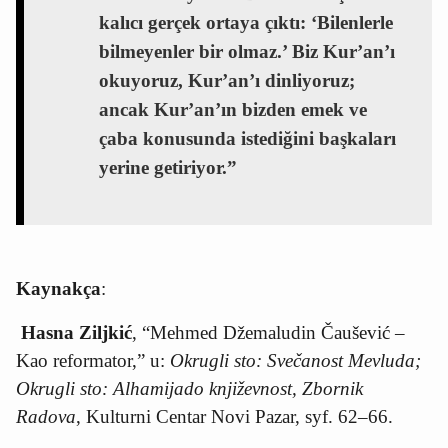
kalıcı gerçek ortaya çıktı: ‘Bilenlerle
bilmeyenler bir olmaz.’ Biz Kur’an’ı
okuyoruz, Kur’an’ı dinliyoruz;
ancak Kur’an’ın bizden emek ve
çaba konusunda istediğini başkaları
yerine getiriyor.”
Kaynakça
:
Hasna Ziljkić
, “Mehmed Džemaludin Čaušević –
Kao reformator,” u:
Okrugli sto: Svečanost Mevluda;
Okrugli sto: Alhamijado književnost, Zbornik
Radova
, Kulturni Centar Novi Pazar, syf. 62
–
66.