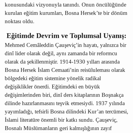
konusundaki vizyonuyla tanındı. Onun öncülüğünde
kurulan eğitim kurumları, Bosna Hersek’te bir dönüm
noktası oldu.
Eğitimde Devrim ve Toplumsal Uyanış:
Mehmed Cemâleddin Çauşeviç’in hayatı, yalnızca bir
dinî lider olarak değil, aynı zamanda bir reformcu
olarak da şekillenmiştir. 1914-1930 yılları arasında
Bosna Hersek İslam Cemaati’nin reisüluleması olarak
bölgedeki eğitim sistemine yönelik radikal
değişiklikler önerdi. Eğitimdeki en büyük
değişimlerinden biri, dinî ders kitaplarının Boşnakça
dilinde hazırlanmasını teşvik etmesiydi. 1937 yılında
yayımladığı, tefsirli Bosna dilindeki Kur’an tercümesi,
İslami literatüre önemli bir katkı sundu. Çauşeviç,
Bosnalı Müslümanların geri kalmışlığının zayıf