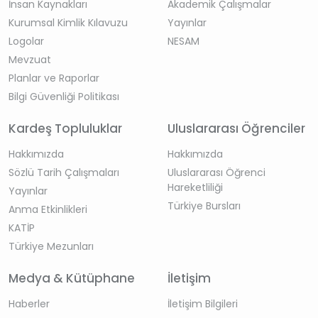
İnsan Kaynakları
Akademik Çalışmalar
Kurumsal Kimlik Kılavuzu
Yayınlar
Logolar
NESAM
Mevzuat
Planlar ve Raporlar
Bilgi Güvenliği Politikası
Kardeş Topluluklar
Uluslararası Öğrenciler
Hakkımızda
Hakkımızda
Sözlü Tarih Çalışmaları
Uluslararası Öğrenci
Hareketliliği
Yayınlar
Türkiye Bursları
Anma Etkinlikleri
KATİP
Türkiye Mezunları
Medya & Kütüphane
İletişim
Haberler
İletişim Bilgileri