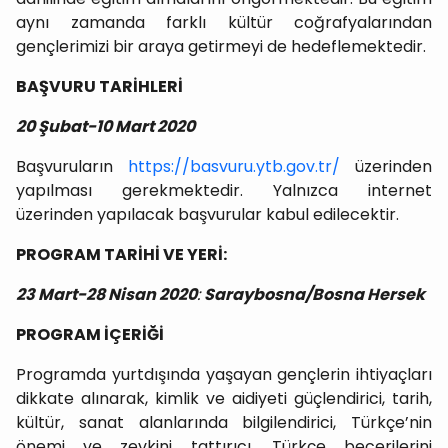
aynı zamanda farklı kültür coğrafyalarından
gençlerimizi bir araya getirmeyi de hedeflemektedir.
BAŞVURU TARİHLERİ
20 Şubat-10 Mart 2020
Başvuruların
https://basvuru.ytb.gov.tr/
üzerinden
yapılması gerekmektedir. Yalnızca internet
üzerinden yapılacak başvurular kabul edilecektir.
PROGRAM TARİHİ VE YERİ:
23 Mart-28 Nisan 2020
:
Saraybosna/Bosna Hersek
PROGRAM İÇERİĞİ
Programda yurtdışında yaşayan gençlerin ihtiyaçları
dikkate alınarak, kimlik ve aidiyeti güçlendirici, tarih,
kültür, sanat alanlarında bilgilendirici, Türkçe’nin
önemi ve zevkini tattırıcı, Türkçe becerilerini