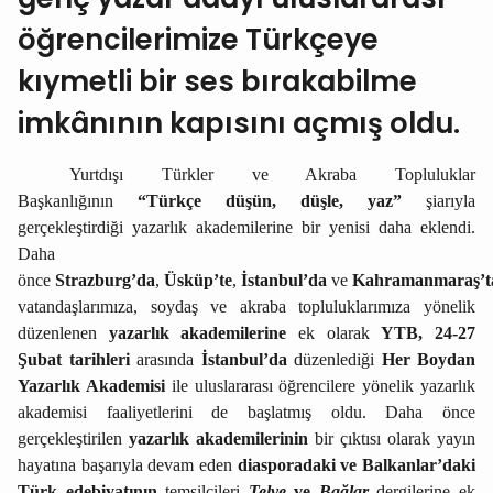
öğrencilerimize Türkçeye
kıymetli bir ses bırakabilme
imkânının kapısını açmış oldu.
Yurtdışı Türkler ve Akraba Topluluklar
Başkanlığının
“Türkçe düşün, düşle, yaz”
şiarıyla
gerçekleştirdiği yazarlık akademilerine bir yenisi daha eklendi.
Daha
önce
Strazburg’da
,
Üsküp’te
,
İstanbul’da
ve
Kahramanmaraş’
vatandaşlarımıza, soydaş ve akraba topluluklarımıza yönelik
düzenlenen
yazarlık akademilerine
ek olarak
YTB, 24-27
Şubat tarihleri
arasında
İstanbul’da
düzenlediği
Her Boydan
Yazarlık Akademisi
ile uluslararası öğrencilere yönelik yazarlık
akademisi faaliyetlerini de başlatmış oldu. Daha önce
gerçekleştirilen
yazarlık akademilerinin
bir çıktısı olarak yayın
hayatına başarıyla devam eden
diasporadaki ve Balkanlar’daki
Türk edebiyatının
temsilcileri
Telve
ve
Bağlar
dergilerine ek