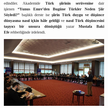
edindiler. Akademide
Türk şiirinin serüvenine
dair
işlenen
“Yunus Emre’den Bugüne Türkler Neden Şiir
Söyledi?”
başlıklı derste ise
şiirin Türk duygu ve düşünce
dünyasına nasıl içkin hâle geldiği
ve
nasıl Türk düşüncesini
taşıyıcı bir unsura dönüştüğü
yazar
Mustafa Baki
Efe
rehberliğinde irdelendi.