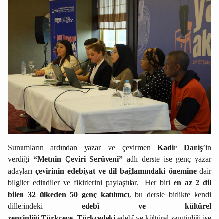
Sunumların ardından yazar ve çevirmen
Kadir Daniş
’in
verdiği
“Metnin Çeviri Serüveni”
adlı derste ise genç yazar
adayları
çevirinin edebiyat ve dil bağlamındaki önemine
dair
bilgiler edindiler ve fikirlerini paylaştılar. Her biri
en az 2 dil
bilen 32 ülkeden 50 genç katılımcı
, bu dersle birlikte kendi
dillerindeki
edebî ve kültürel
zenginliği
Türkçeye
,
Türkçedeki
edebî ve kültürel zenginliği ise