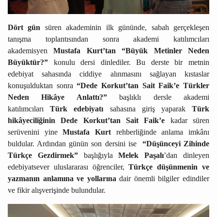
Dört gün
süren akademinin ilk gününde, sabah gerçekleşen
tanışma toplantısından sonra akademi katılımcıları
akademisyen
Mustafa Kurt’tan
“Büyük Metinler Neden
Büyüktür?”
konulu dersi dinlediler. Bu derste bir metnin
edebiyat sahasında ciddiye alınmasını sağlayan kıstaslar
konuşulduktan sonra
“Dede Korkut’tan Sait Faik’e Türkler
Neden Hikâye Anlattı?”
başlıklı dersle akademi
katılımcıları
Türk edebiyatı
sahasına giriş yaparak
Türk
hikâyeciliğinin Dede Korkut’tan Sait Faik’e
kadar süren
serüvenini yine
Mustafa Kurt
rehberliğinde anlama imkânı
buldular. Ardından günün son dersini ise
“Düşünceyi Zihinde
Türkçe Gezdirmek”
başlığıyla
Melek Paşalı
’dan dinleyen
edebiyatsever uluslararası öğrenciler,
Türkçe düşünmenin ve
yazmanın anlamına ve yollarına
dair önemli bilgiler edindiler
ve fikir alışverişinde bulundular.