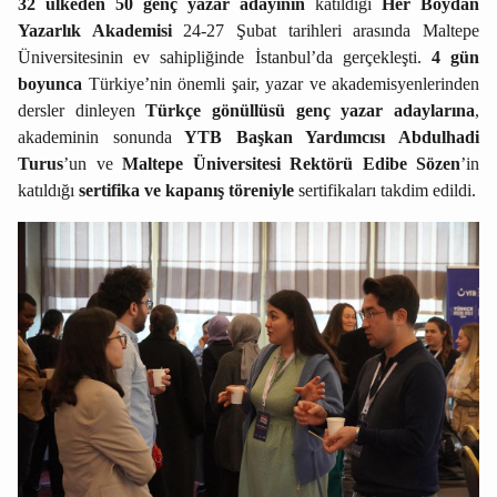
32 ülkeden 50 genç yazar adayının
katıldığı
Her Boydan
Yazarlık Akademisi
24-27 Şubat tarihleri arasında Maltepe
Üniversitesinin ev sahipliğinde İstanbul’da gerçekleşti.
4 gün
boyunca
Türkiye’nin önemli şair, yazar ve akademisyenlerinden
dersler dinleyen
Türkçe gönüllüsü genç yazar adaylarına
,
akademinin sonunda
YTB Başkan Yardımcısı Abdulhadi
Turus
’un ve
Maltepe Üniversitesi Rektörü Edibe Sözen
’in
katıldığı
sertifika ve kapanış töreniyle
sertifikaları takdim edildi.