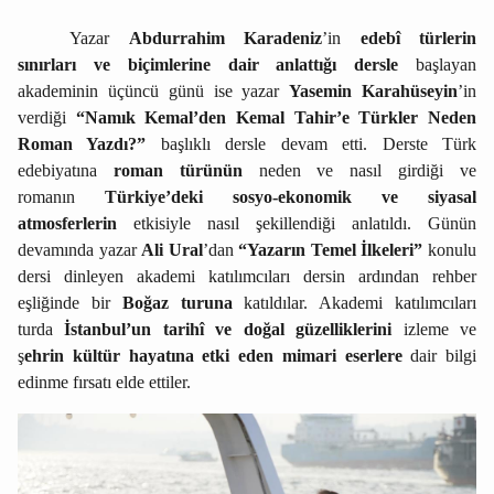
Yazar
Abdurrahim Karadeniz
’in
edebî türlerin
sınırları ve biçimlerine dair anlattığı dersle
başlayan
akademinin üçüncü günü ise yazar
Yasemin Karahüseyin
’in
verdiği
“Namık Kemal’den Kemal Tahir’e Türkler Neden
Roman Yazdı?”
başlıklı dersle devam etti. Derste Türk
edebiyatına
roman türünün
neden ve nasıl girdiği ve
romanın
Türkiye’deki sosyo-ekonomik ve siyasal
atmosferlerin
etkisiyle nasıl şekillendiği anlatıldı. Günün
devamında yazar
Ali Ural
’dan
“Yazarın Temel İlkeleri”
konulu
dersi dinleyen akademi katılımcıları dersin ardından rehber
eşliğinde bir
Boğaz turuna
katıldılar. Akademi katılımcıları
turda
İstanbul’un tarihî ve doğal güzelliklerini
izleme ve
ş
ehrin kültür hayatına etki eden mimari eserlere
dair bilgi
edinme fırsatı elde ettiler.