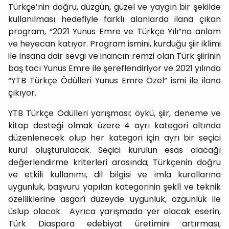
Türkçe’nin doğru, düzgün, güzel ve yaygın bir şekilde
kullanılması hedefiyle farklı alanlarda ilana çıkan
program, “2021 Yunus Emre ve Türkçe Yılı”na anlam
ve heyecan katıyor. Program ismini, kurduğu şiir iklimi
ile insana dair sevgi ve inancın remzi olan Türk şiirinin
baş tacı Yunus Emre ile şereflendiriyor ve 2021 yılında
“YTB Türkçe Ödülleri Yunus Emre Özel” ismi ile ilana
çıkıyor.
YTB Türkçe Ödülleri yarışması; öykü, şiir, deneme ve
kitap desteği olmak üzere 4 ayrı kategori altında
düzenlenecek olup her kategori için ayrı bir seçici
kurul oluşturulacak. Seçici kurulun esas alacağı
değerlendirme kriterleri arasında; Türkçenin doğru
ve etkili kullanımı, dil bilgisi ve imla kurallarına
uygunluk, başvuru yapılan kategorinin şeklî ve teknik
özelliklerine asgarî düzeyde uygunluk, özgünlük ile
üslup olacak. Ayrıca yarışmada yer alacak eserin,
Türk Diaspora edebiyat üretimini artırması,