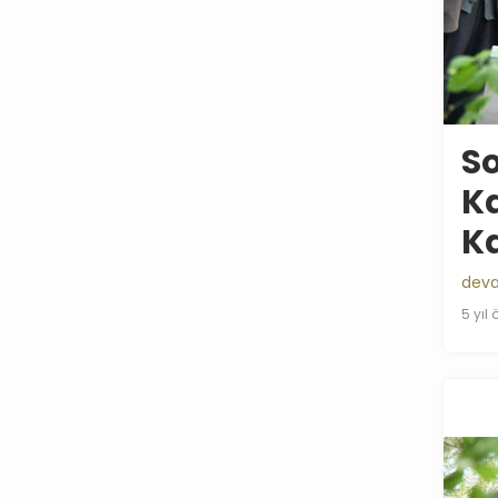
So
K
Ka
deva
5 yıl