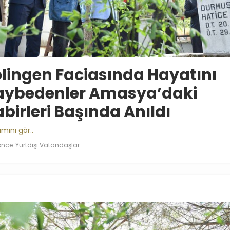
lingen Faciasında Hayatını
aybedenler Amasya’daki
birleri Başında Anıldı
mını gör..
 önce
Yurtdışı Vatandaşlar