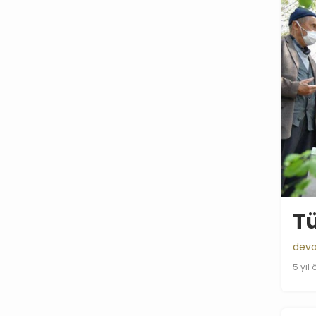
Tü
deva
5 yıl