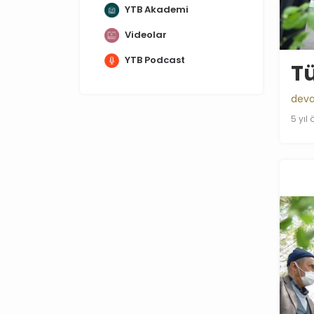
YTB Akademi
Videolar
YTB Podcast
Tü
deva
5 yıl