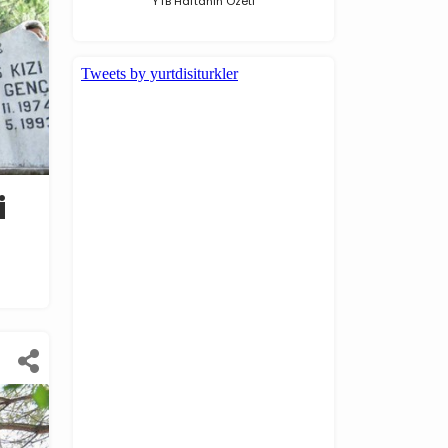
YTB Haftanın Özeti
i