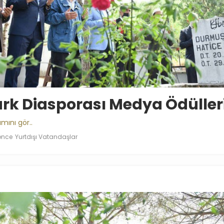
rk Diasporası Medya Ödüller
mını gör..
 önce
Yurtdışı Vatandaşlar