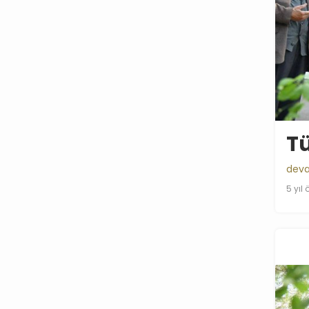
Tü
deva
5 yıl