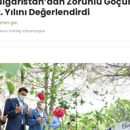
ulgaristan’dan Zorunlu Göçü
. Yılını Değerlendirdi
mını gör..
 önce
Yurtdışı Vatandaşlar