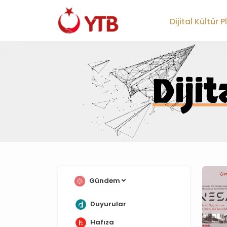
;
Dijital Kültür 
Diji
Gündem
Duyurular
Hafıza