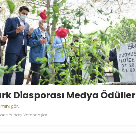
rk Diasporası Medya Ödüller
mını gör..
 önce
Yurtdışı Vatandaşlar