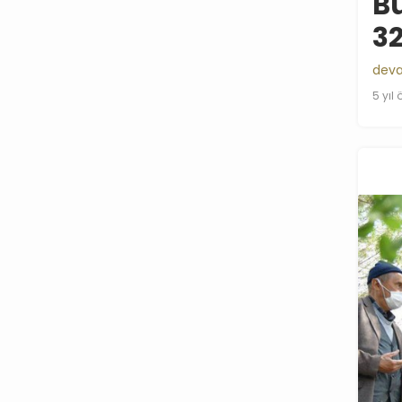
B
32
deva
5 yıl