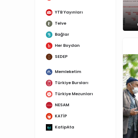
YTB Yayınları
Telve
Bağlar
Her Boydan
SEDEP
Memleketim
Türkiye Bursları
Türkiye Mezunları
NESAM
KATİP
KatipAta