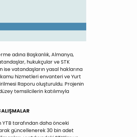
verme adına Başkanlık, Almanya,
vatandaşlar, hukukçular ve STK
n ise vatandaşların yasal haklarına
kamu hizmetleri envanteri ve Yurt
rilmesi Raporu oluşturuldu. Projenin
zey temsilcilerin katılımıyla
 ÇALIŞMALAR
çin YTB tarafından daha önceki
larak güncellenerek 30 bin adet