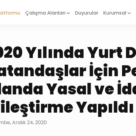
Platformu
Çalışma Alanları
Duyurular
Kurumsal
020 Yılında Yurt 
atandaşlar İçin P
landa Yasal ve İd
yileştirme Yapıldı
be, Aralık 24, 2020