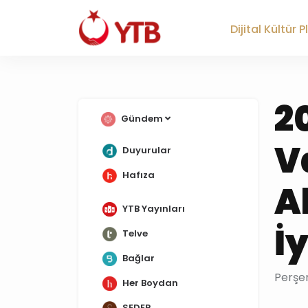
Dijital Kültür 
2
Gündem
V
Duyurular
Hafıza
A
YTB Yayınları
İ
Telve
Bağlar
Perşem
Her Boydan
SEDEP