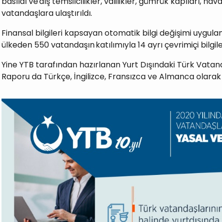
basıldı ve dış temsilcilikler, valilikler, gümrük kapıları, ha
vatandaşlara ulaştırıldı.
Finansal bilgileri kapsayan otomatik bilgi değişimi uygula
ülkeden 550 vatandaşın katılımıyla 14 ayrı çevrimiçi bilgile
Yine YTB tarafından hazırlanan Yurt Dışındaki Türk Vatand
Raporu da Türkçe, İngilizce, Fransızca ve Almanca olarak 