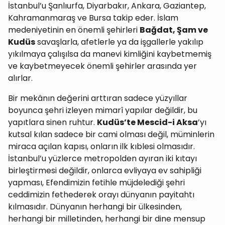
İstanbul’u Şanlıurfa, Diyarbakır, Ankara, Gaziantep,
Kahramanmaraş ve Bursa takip eder. İslam
medeniyetinin en önemli şehirleri
Bağdat, Şam ve
Kudüs
savaşlarla, afetlerle ya da işgallerle yakılıp
yıkılmaya çalışılsa da manevi kimliğini kaybetmemiş
ve kaybetmeyecek önemli şehirler arasında yer
alırlar.
Bir mekânın değerini arttıran sadece yüzyıllar
boyunca şehri izleyen mimarî yapılar değildir, bu
yapıtlara sinen ruhtur.
Kudüs’te Mescid-i Aksa
’yı
kutsal kılan sadece bir cami olması değil, müminlerin
miraca açılan kapısı, onların ilk kıblesi olmasıdır.
İstanbul’u yüzlerce metropolden ayıran iki kıtayı
birleştirmesi değildir, onlarca evliyaya ev sahipliği
yapması, Efendimizin fetihle müjdelediği şehri
ceddimizin fethederek orayı dünyanın payitahtı
kılmasıdır. Dünyanın herhangi bir ülkesinden,
herhangi bir milletinden, herhangi bir dine mensup