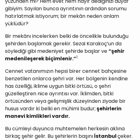
yüzünden mi? Hem evet hem hayır dediğinizi duyar
gibiyim. Sayılan bunca ayrıntının ardından sorumu
hatırlatmak istiyorum; bir mekân neden anlam
yüklüdür?
Bir mekânı incelerken belki de öncelikle bulunduğu
şehirden başlamak gerekir. Sezai Karakoç’un da
söylediği gibi medeniyet şehirde başlar ve
“şehir
1
medenileşerek biçimlenir.”
Cennet vatanımızın hepsi birer cennet bahçesine
benzetilen onlarca şehri var. Her bölgenin kendine
has özelliği, iklime uygun bitki örtüsü, o şehri
güzelleştiren nice ayrıntısı var. İklimden, bitki
örtüsünden veya gelişmişlik düzeyinden ziyade bir
husus vardır ki belki en mühimi budur;
şehirlerin
manevi kimlikleri vardır.
Bu cümleyi duyunca muhtemelen herkesin aklına
birkaç şehir gelir. Bu şehirlerin başını
İstanbul
çeker.