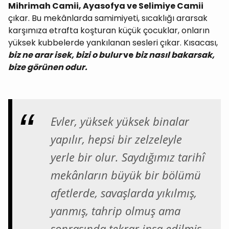
Mihrimah Camii, Ayasofya ve Selimiye Camii
çıkar. Bu mekânlarda samimiyeti, sıcaklığı ararsak
karşımıza etrafta koşturan küçük çocuklar, onların
yüksek kubbelerde yankılanan sesleri çıkar. Kısacası,
biz ne arar isek, bizi o bulur
ve
biz nasıl bakarsak,
bize görünen odur.
Evler, yüksek yüksek binalar
yapılır, hepsi bir zelzeleyle
yerle bir olur. Saydığımız tarihî
mekânların büyük bir bölümü
afetlerde, savaşlarda yıkılmış,
yanmış, tahrip olmuş ama
sonrasında tekrar inşa edilmiş