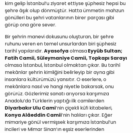
kim gelip İstanbul’u ziyaret ettiyse şüphesiz hepsi bu
şehre âşık olup dönmüştür. Hatta ümmetin mahzun
gönülleri bu şehri vatanlarının birer parçası gibi
görüp ona göre sever.
Bir şehrin manevi dokusunu oluşturan, bir şehre
ruhunu veren en temel unsurlardan biri şüphesiz
tarihî yapılarıdır.
Ayasofya
olmasa
Eyyüb Sultan;
Fatih Camii, Süleymaniye Camii, Topkapı Sarayı
olmasa İstanbul, İstanbul olmaktan çıkar. Bu tarihî
mekânlar şehrin kimliğini belirleyip bir ayna gibi
insanlara kültürümüzü yansıtır. O eserlere, o
mekânlara nasıl ve hangi niyetle bakarsak, onu
görürüz. Gözlerimiz sanatı arıyorsa karşımıza
Anadolu’da Türklerin yaptığı ilk camilerden
Diyarbakır Ulu Cami
’nin çiçekli kûfi kitabeleri,
Konya Alâeddin Camii
’nin halıları çıkar. Eğer
mimariye gönül vermişsek karşımıza İstanbul
’
un
incileri ve Mimar Sinan’ın eşsiz eserlerinden