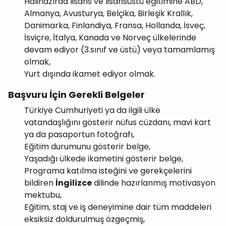
Hâlihazırda lisans ve lisansüstü eğitimine ABD,
Almanya, Avusturya, Belçika, Birleşik Krallık,
Danimarka, Finlandiya, Fransa, Hollanda, İsveç,
İsviçre, İtalya, Kanada ve Norveç ülkelerinde
devam ediyor (3.sınıf ve üstü) veya tamamlamış
olmak,
Yurt dışında ikamet ediyor olmak.
Başvuru İçin Gerekli Belgeler
Türkiye Cumhuriyeti ya da ilgili ülke
vatandaşlığını gösterir nüfus cüzdanı, mavi kart
ya da pasaportun fotoğrafı,
Eğitim durumunu gösterir belge,
Yaşadığı ülkede ikametini gösterir belge,
Programa katılma isteğini ve gerekçelerini
bildiren
İngilizce
dilinde hazırlanmış motivasyon
mektubu,
Eğitim, staj ve iş deneyimine dair tüm maddeleri
eksiksiz doldurulmuş özgeçmiş,