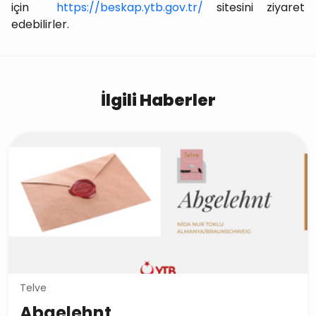
için
https://beskap.ytb.gov.tr/
sitesini ziyaret
edebilirler.
İlgili Haberler
Telve
Abgelehnt