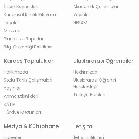
İnsan Kaynakları
Akademik Çalışmalar
Kurumsal Kimlik Kılavuzu
Yayınlar
Logolar
NESAM
Mevzuat
Planlar ve Raporlar
Bilgi Güvenliği Politikası
Kardeş Topluluklar
Uluslararası Öğrenciler
Hakkımızda
Hakkımızda
Sözlü Tarih Çalışmaları
Uluslararası Öğrenci
Hareketliliği
Yayınlar
Türkiye Bursları
Anma Etkinlikleri
KATİP
Türkiye Mezunları
Medya & Kütüphane
İletişim
Haberler
İletişim Bilgileri