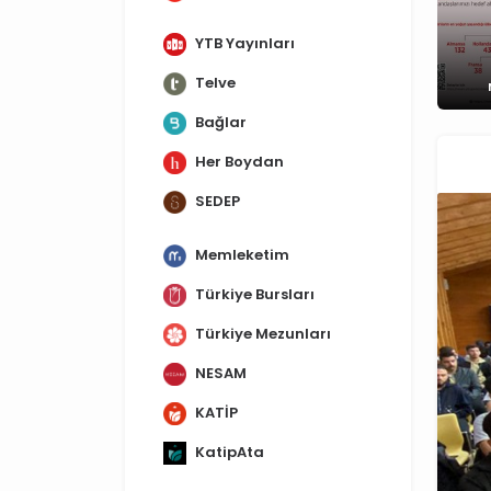
YTB Yayınları
Telve
Bağlar
Her Boydan
SEDEP
Memleketim
Türkiye Bursları
Türkiye Mezunları
NESAM
KATİP
KatipAta