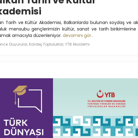
lkan Tarih ve Kültür
kademisi
an Tarih ve Kültür Akademisi, Balkanlarda bulunan soydaş ve a
uluk mensubu gençlerimizin kültür, sanat ve tarih birikimlerine 
amak amacıyla düzenleniyor.
devamını gör..
 önce
Duyurular, Kardeş Topluluklar, YTB Akademi