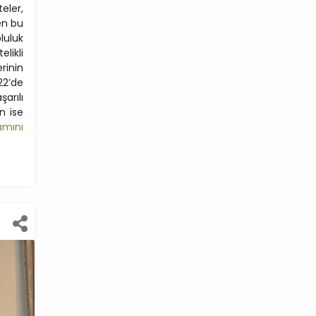
eler,
len bu
luluk
likli
erinin
22’de
arılı
n ise
amını