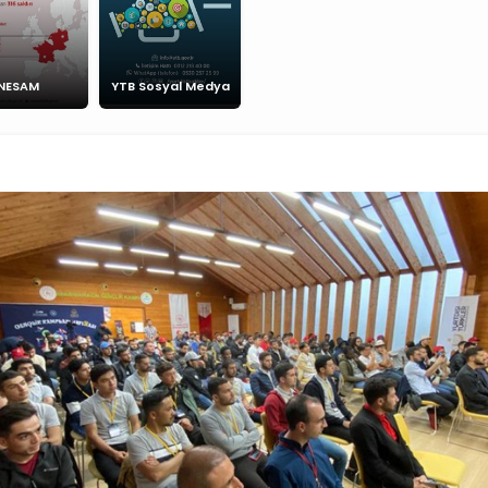
NESAM
YTB Sosyal Medya