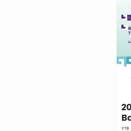
20
Ba
YTB 