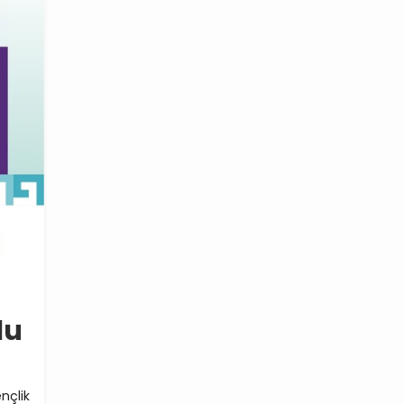
lu
nçlik