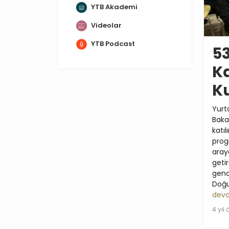
YTB Akademi
Videolar
YTB Podcast
5
K
K
Yurt
Baka
kat
prog
araya
geti
genc
Doğu
deva
4 yıl