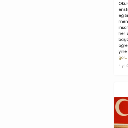
Okul
ensti
eğit
mens
insan
her 
başl
öğre
yine
gör..
4 yıl