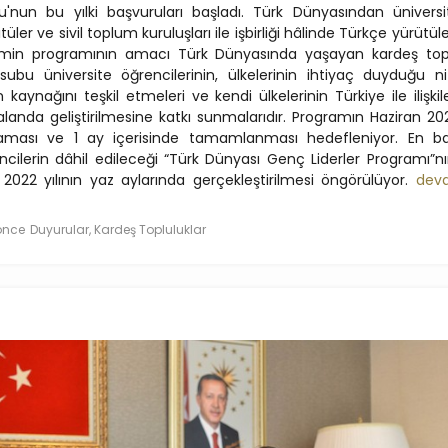
u'nun bu yılki başvuruları başladı. Türk Dünyasından üniversit
tüler ve sivil toplum kuruluşları ile işbirliği hâlinde Türkçe yürütü
imin programının amacı Türk Dünyasında yaşayan kardeş top
ubu üniversite öğrencilerinin, ülkelerinin ihtiyaç duyduğu nite
 kaynağını teşkil etmeleri ve kendi ülkelerinin Türkiye ile ilişkil
alanda geliştirilmesine katkı sunmalarıdır. Programın Haziran 20
aması ve 1 ay içerisinde tamamlanması hedefleniyor. En baş
ncilerin dâhil edileceği “Türk Dünyası Genç Liderler Programı”nı
 2022 yılının yaz aylarında gerçekleştirilmesi öngörülüyor.
dev
 önce
Duyurular, Kardeş Topluluklar