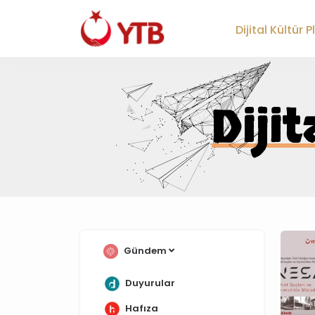
;
Dijital Kültür 
Diji
Gündem
Duyurular
Hafıza