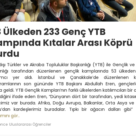
3 Ülkeden 233 Genç YTB
ampında Kıtalar Arası Köprü
urdu
dışı Türkler ve Akraba Topluluklar Başkanlığı (YTB) ile Gençlik ve
nlığı tarafından düzenlenen gençlik kamplarında 53 ülkede
ılımcı yer aldı. İstanbul ve Çanakkale’de düzenlenen 
ramlarının son gününde YTB Başkanı Abdullah Eren, gençlerl
 geldi. YTB Gençlik Kampları’nın farklı ülkelerden katılımcıları bir
rdiğini ifade eden Eren, “Dünyanın dört bir tarafından, yedi kıtas
imiz var burada. Afrika, Doğu Avrupa, Balkanlar, Orta Asya ve
’dan kardeşlerimiz buradalar. Tıpkı bir ağacın dalları gibi” 
mını gör..
 önce
Uluslararası Öğrenciler