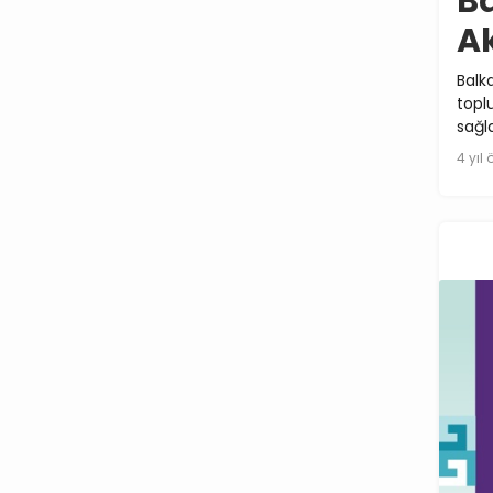
Ba
A
Balk
topl
sağl
4 yıl