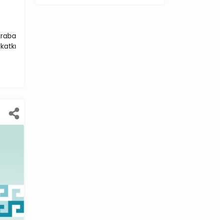
kraba
katkı