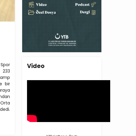
 Spor
Video
n 233
kamp
e bir
 araya
ından
 Orta
dedi.