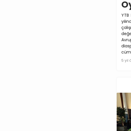
O
YTB 
yılı
çalı
değe
Avru
dias
cüml
5 yıl