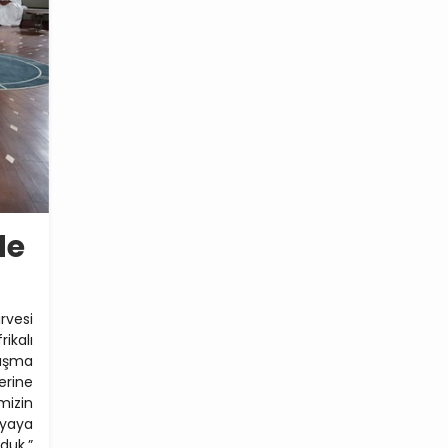
de
rvesi
ikalı
uşma
rine
mizin
nyaya
duk.”