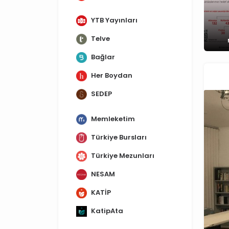
YTB Yayınları
Telve
Bağlar
Her Boydan
SEDEP
Memleketim
Türkiye Bursları
Türkiye Mezunları
NESAM
KATİP
KatipAta