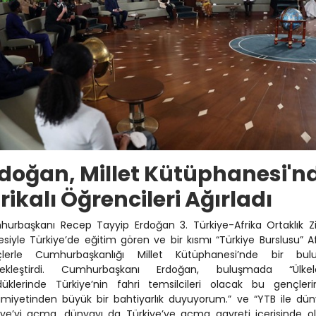
doğan, Millet Kütüphanesi'n
rikalı Öğrencileri Ağırladı
urbaşkanı Recep Tayyip Erdoğan 3. Türkiye-Afrika Ortaklık Zi
lesiyle Türkiye’de eğitim gören ve bir kısmı “Türkiye Burslusu” Afr
çlerle Cumhurbaşkanlığı Millet Kütüphanesi’nde bir bul
çekleştirdi. Cumhurbaşkanı Erdoğan, buluşmada “Ülkele
üklerinde Türkiye’nin fahri temsilcileri olacak bu gençleri
miyetinden büyük bir bahtiyarlık duyuyorum.” ve “YTB ile dü
iye’yi açma, dünyayı da Türkiye’ye açma gayreti içerisinde ol