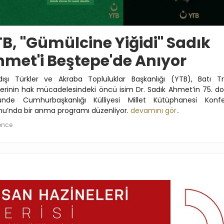
B, "Gümülcine Yiğidi" Sadık
met'i Beştepe'de Anıyor
dışı Türkler ve Akraba Topluluklar Başkanlığı (YTB), Batı T
lerinin hak mücadelesindeki öncü isim Dr. Sadık Ahmet’in 75. 
nde Cumhurbaşkanlığı Külliyesi Millet Kütüphanesi Konf
nu’nda bir anma programı düzenliyor.
devamını gör..
 önce