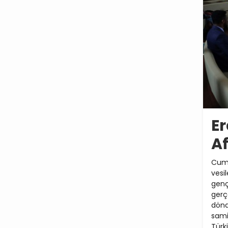
Er
Af
Cumh
vesi
gen
ger
dönd
sami
Türk