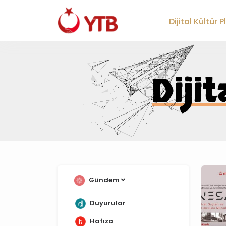
;
Dijital Kültür 
Diji
Gündem
Duyurular
Hafıza