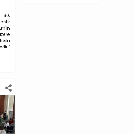
n 60.
nelik
rn'in
üzere
fuslu
dir.”