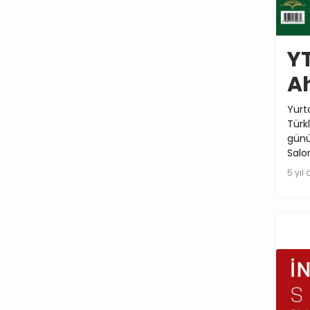
YT
Ah
Yurt
Türk
günü
Salo
5 yıl