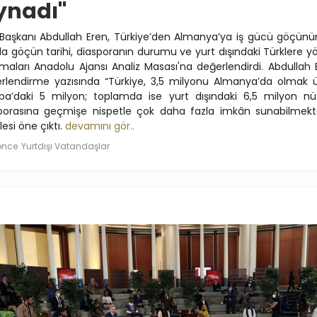
ynadı"
Başkanı Abdullah Eren, Türkiye’den Almanya’ya iş gücü göçünü
nda göçün tarihi, diasporanın durumu ve yurt dışındaki Türklere yö
şmaları Anadolu Ajansı Analiz Masası'na değerlendirdi. Abdullah E
rlendirme yazısında “Türkiye, 3,5 milyonu Almanya’da olmak 
pa’daki 5 milyon; toplamda ise yurt dışındaki 6,5 milyon nü
porasına geçmişe nispetle çok daha fazla imkân sunabilmekte
esi öne çıktı.
devamını gör..
 önce
Yurtdışı Vatandaşlar