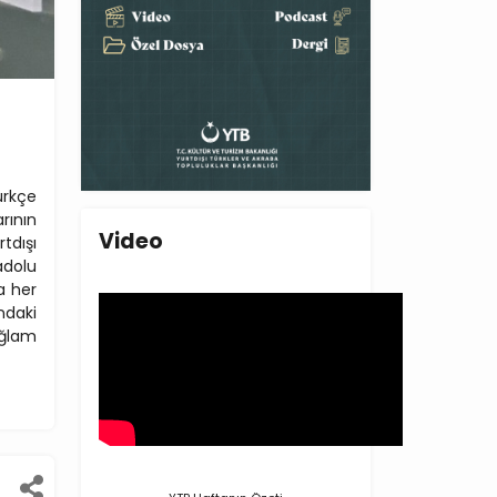
ürkçe
rının
Video
tdışı
adolu
a her
ndaki
ağlam