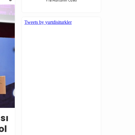
YTB Haftanın Özeti
sı
ol