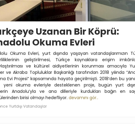
rkçeye Uzanan Bir Köprü:
nadolu Okuma Evleri
olu Okuma Evleri, yurt dışında yaşayan vatandaşlarımızın T
rliliklerinin geliştirilmesi, Türkçe kaynaklara erişim imkânla
ylaştırılması ve kültürel aidiyetlerinin korunması amacıyla Yur
ler ve Akraba Topluluklar Başkanlığı tarafından 2018 yılında “An
a Evi Projesi” kapsamında hayata geçirilmişti. 2018’den bu yan
 yeni okuma evleriyle desteklenen proje, bugün yurt dışı
lerin Anadolu’yla ve ana dilleriyle kurdukları bağın en s
ülerinden birisi olmayı hedefliyor.
devamını gör..
 önce
Yurtdışı Vatandaşlar