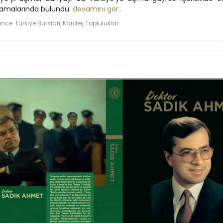
lamalarında bulundu.
devamını gör..
 önce
Türkiye Bursları, Kardeş Topluluklar