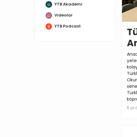
YTB Akademi
Videolar
YTB Podcast
Tü
A
Anad
yete
kola
Türk
Okum
sene
Türk
köpr
5 yıl